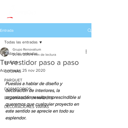
Entrada
Todas las entradas
Grupo Renovalium
Todas las entradas
25 oct 2019
4 min de lectura
Tu vestidor paso a paso
BAÑOS
Actualizado:
25 nov 2020
COCINAS
PARQUET
Puestos a hablar de diseño y 
DORMITORIOS
decoración de interiores, la 
organización resulta imprescindible si 
DECORACIÓN EN MADERA
queremos que cualquier proyecto en 
DECORACIONES VARIAS
este sentido se aprecie en todo su 
esplendor.