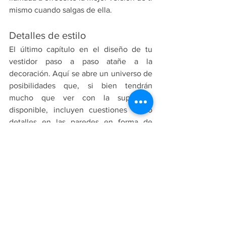
mismo cuando salgas de ella.
Detalles de estilo
El último capítulo en el diseño de tu 
vestidor paso a paso atañe a la 
decoración. Aquí se abre un universo de 
posibilidades que, si bien tendrán 
mucho que ver con la superficie 
disponible, incluyen cuestiones como 
detalles en las paredes en forma de 
cuadros, vinilos o similares, muebles 
accesorios tales como cómodas o mesas 
auxiliares, y hasta piezas pensadas para 
ofrecer un extra de comodidad como 
chaise longue, sillones u otomanas.
Los límites a la decoración los pone tu 
imaginación pero recuerda que debes 
buscar el equilibrio entre funcionalidad 