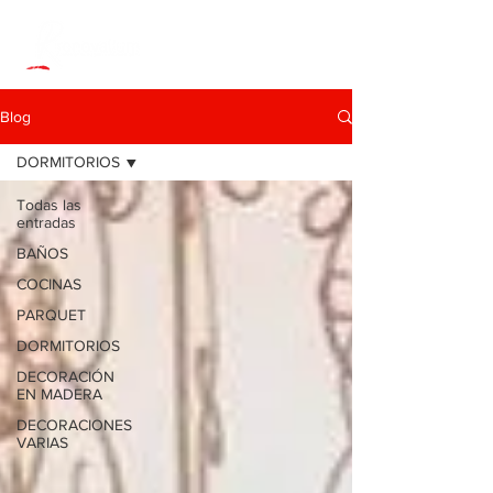
Blog
DORMITORIOS
Todas las
entradas
BAÑOS
COCINAS
PARQUET
DORMITORIOS
DECORACIÓN
EN MADERA
DECORACIONES
VARIAS