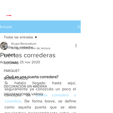
Entrada
Todas las entradas
Grupo Renovalium
Todas las entradas
30 ago 2019
2 min de lectura
Puertas correderas
BAÑOS
Actualizado:
25 nov 2020
COCINAS
PARQUET
¿Qué es una puerta corredera?
DORMITORIOS
Si habéis llegado hasta aquí, 
DECORACIÓN EN MADERA
seguramente ya conozcáis un poco el 
DECORACIONES VARIAS
concepto de 
puerta corredera o 
corrediza
. De forma breve, se define 
como aquella puerta que se abre 