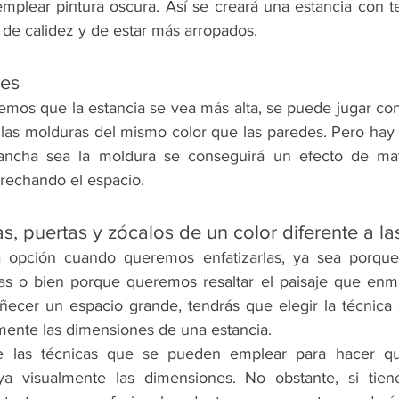
emplear pintura oscura. Así se creará una estancia con te
 de calidez y de estar más arropados.
des
mos que la estancia se vea más alta, se puede jugar con 
 las molduras del mismo color que las paredes. Pero hay 
ncha sea la moldura se conseguirá un efecto de mayo
trechando el espacio.
as, puertas y zócalos de un color diferente a l
a opción cuando queremos enfatizarlas, ya sea porque r
cas o bien porque queremos resaltar el paisaje que enma
cer un espacio grande, tendrás que elegir la técnica d
lmente las dimensiones de una estancia.
e las técnicas que se pueden emplear para hacer qu
a visualmente las dimensiones. No obstante, si tien