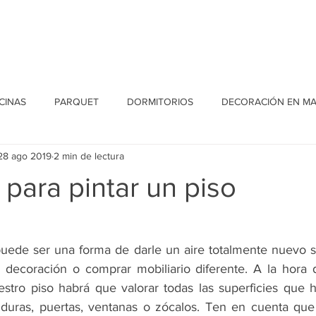
Home
Conócenos
Proyectos
Blog
Contacto
CINAS
PARQUET
DORMITORIOS
DECORACIÓN EN M
28 ago 2019
2 min de lectura
para pintar un piso
puede ser una forma de darle un aire totalmente nuevo s
 decoración o comprar mobiliario diferente. A la hora 
tro piso habrá que valorar todas las superficies que ha
duras, puertas, ventanas o zócalos. Ten en cuenta que 