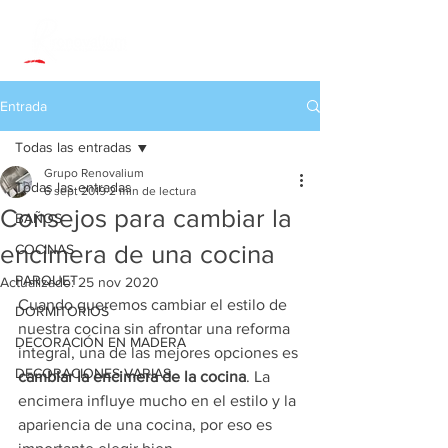
Entrada
Todas las entradas
Grupo Renovalium
Todas las entradas
6 sept 2019
2 min de lectura
Consejos para cambiar la
BAÑOS
encimera de una cocina
COCINAS
PARQUET
Actualizado:
25 nov 2020
Cuando queremos cambiar el estilo de 
DORMITORIOS
nuestra cocina sin afrontar una reforma 
DECORACIÓN EN MADERA
integral, una de las mejores opciones es 
DECORACIONES VARIAS
cambiar la encimera de la cocina
. La 
encimera influye mucho en el estilo y la 
apariencia de una cocina, por eso es 