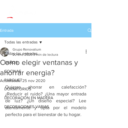
Entrada
Todas las entradas
Grupo Renovalium
Todas las entradas
20 ene 2020
3 min de lectura
Como elegir ventanas y
BAÑOS
ahorrar energia?
COCINAS
PARQUET
Actualizado:
25 nov 2020
Quieres ahorrar en calefacción? 
DORMITORIOS
¿Reducir el ruido? ¿Una mayor entrada 
DECORACIÓN EN MADERA
de luz? ¿Un diseño especial? Lee 
DECORACIONES VARIAS
atentamente y opta por el modelo 
perfecto para el bienestar de tu hogar.