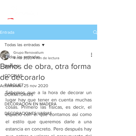
Entrada
Todas las entradas
Grupo Renovalium
Todas las entradas
4 mar 2020
4 min de lectura
Baños de obra, otra forma
BAÑOS
de decorarlo
COCINAS
PARQUET
Actualizado:
25 nov 2020
Sabemos que a la hora de decorar un 
DORMITORIOS
lugar hay que tener en cuenta muchas 
DECORACIÓN EN MADERA
cosas. Primero las físicas, es decir, el 
DECORACIONES VARIAS
espacio con el que contamos así como 
el estilo que queremos darle a una 
estancia en concreto. Pero después hay 