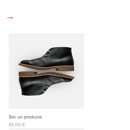
Sóc un producte
Preu
85,00 €