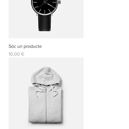
Sóc un producte
Preu
10,00 €