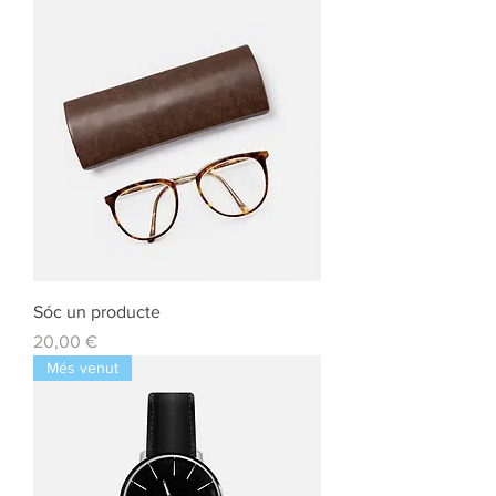
Sóc un producte
Preu
20,00 €
Més venut