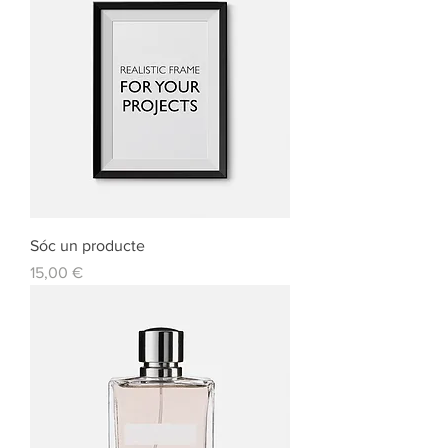
Sóc un producte
Preu
15,00 €