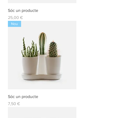
Sóc un producte
Preu
25,00 €
Nou
Sóc un producte
Preu
7,50 €