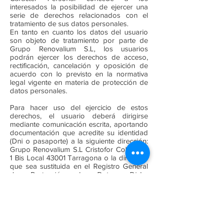
interesados la posibilidad de ejercer una
serie de derechos relacionados con el
tratamiento de sus datos personales.
En tanto en cuanto los datos del usuario
son objeto de tratamiento por parte de
Grupo Renovalium S.L, los usuarios
podrán ejercer los derechos de acceso,
rectificación, cancelación y oposición de
acuerdo con lo previsto en la normativa
legal vigente en materia de protección de
datos personales.
Para hacer uso del ejercicio de estos
derechos, el usuario deberá dirigirse
mediante comunicación escrita, aportando
documentación que acredite su identidad
(Dni o pasaporte) a la siguiente dirección:
Grupo Renovalium S.L Cristofor Colom, nº
1 Bis Local 43001 Tarragona o la dirección
que sea sustituida en el Registro General
de Protección de Datos. Dicha
comunicación deberá reflejar la siguiente
información. Nombre y apellidos del
usuario, la petición de solicitud, el domicilio
y los datos acreditativos.