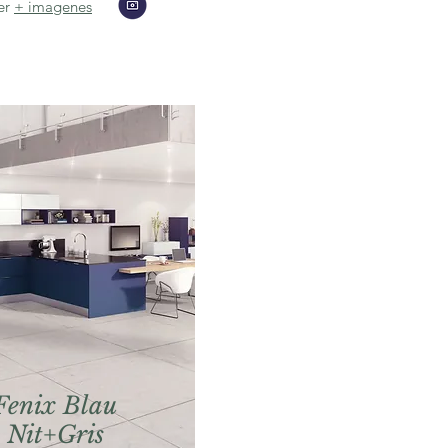
er
+ imagenes
Fenix Blau
Nit+Gris