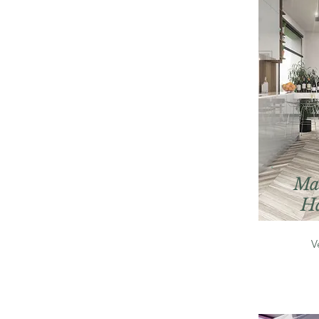
Ma
Ha
V