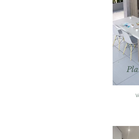
Pla
V