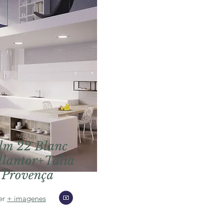
lm 22 Blanc
llantor+Talia
Provença
er
+ imagenes