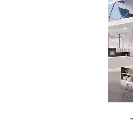
Fi
Bri
V