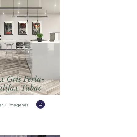
x Gris Perla-
lifax Tabac
er
+ imagenes