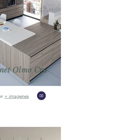
net Olmo Cru
er
+ imagenes