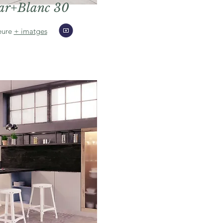
ar+Blanc 30
eure
+ imatges