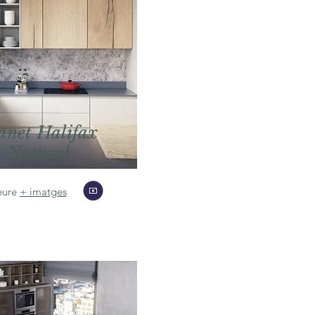
anet Halifax
Natural
eure
+ imatges