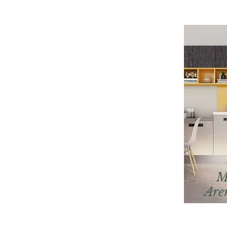
M
Are