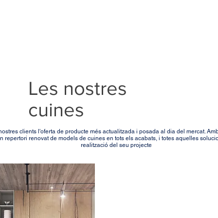
Home
Conócenos
Proyectos
Blog
Contacto
Les nostres
cuines
 nostres clients l'oferta de producte més actualitzada i posada al dia del mercat. Amb
 un repertori renovat de models de cuines en tots els acabats, i totes aquelles soluc
realització del seu projecte