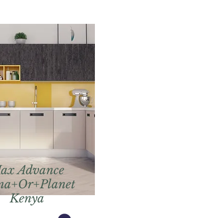
ax Advance
na+Or+Planet
Kenya