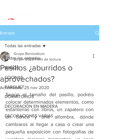
Entrada
Todas las entradas
Grupo Renovalium
Todas las entradas
23 jun 2020
1 min de lectura
Pasillos ¿aburridos o
BAÑOS
aprovechados?
COCINAS
PARQUET
Actualizado:
25 nov 2020
Según el 
tamaño del pasillo
, podréis 
DORMITORIOS
colocar determinados elementos, como 
DECORACIÓN EN MADERA
estanterías con libros, un zapatero con 
DECORACIONES VARIAS
un banco y una alfombra, dónde 
cambiaros al llegar a casa o crear una 
pequeña exposición con fotografías de 