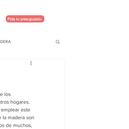
Pide tu presupuesto
ADERA
e los 
tros hogares. 
e emplear este 
e la madera son 
eos de muchos, 