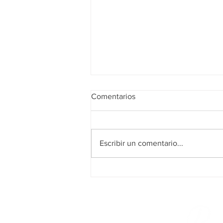
Comentarios
Escribir un comentario...
¿Por dónde empezar una
reforma integral?