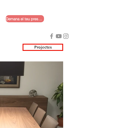
Demana el teu pressupost
Projectes