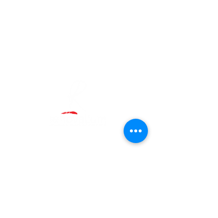
Visítanos
Lunes - Viernes
9.30 -- 13.30
/ 16 - 20
Sába
dos
con cita previa
Tienda
Avd Ramón y Cajal nº 28
Tarragona
, 43001
977 217 017