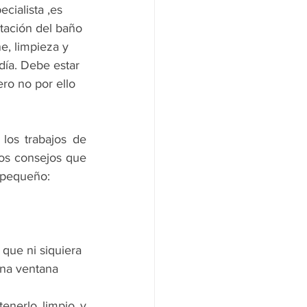
cialista ,es 
tación del baño 
e, limpieza y 
 día. Debe estar 
ero no por ello 
Para lograr un equilibrio que te satisfaga en todos los sentidos al finalizar los trabajos de 
os consejos que 
o pequeño:
que ni siquiera 
una ventana 
enerlo limpio y 