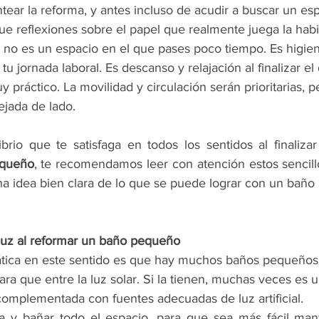
ear la reforma, y antes incluso de acudir a buscar un espe
ue reflexiones sobre el papel que realmente juega la habi
 no es un espacio en el que pases poco tiempo. Es higien
u jornada laboral. Es descanso y relajación al finalizar el
 práctico. La movilidad y circulación serán prioritarias, p
ejada de lado.
equeño
, te recomendamos leer con atención estos sencill
una idea bien clara de lo que se puede lograr con un bañ
 luz al reformar un baño pequeño
tica en este sentido es que hay muchos baños pequeños 
ra que entre la luz solar. Si la tienen, muchas veces es 
complementada con fuentes adecuadas de luz artificial. 
a y bañar todo el espacio, para que sea más fácil mant