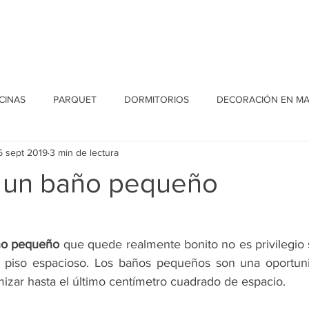
Home
Conócenos
Proyectos
Blog
Contacto
CINAS
PARQUET
DORMITORIOS
DECORACIÓN EN M
5 sept 2019
3 min de lectura
 un baño pequeño
ño pequeño
 que quede realmente bonito no es privilegio 
piso espacioso. Los baños pequeños son una oportuni
mizar hasta el último centímetro cuadrado de espacio.