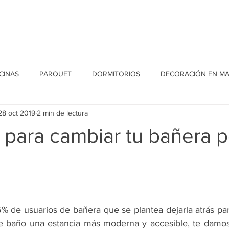
Home
Conócenos
Proyectos
Blog
Contacto
CINAS
PARQUET
DORMITORIOS
DECORACIÓN EN M
28 oct 2019
2 min de lectura
 para cambiar tu bañera p
5% de usuarios de bañera que se plantea dejarla atrás par
e baño una estancia más moderna y accesible, te damos 