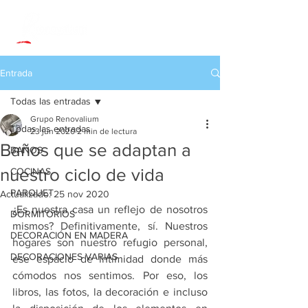
Entrada
Todas las entradas
Grupo Renovalium
Todas las entradas
23 jun 2020
2 min de lectura
Baños que se adaptan a
BAÑOS
nuestro ciclo de vida
COCINAS
PARQUET
Actualizado:
25 nov 2020
¿Es nuestra casa un reflejo de nosotros 
DORMITORIOS
mismos? Definitivamente, sí. Nuestros 
DECORACIÓN EN MADERA
hogares son nuestro refugio personal, 
DECORACIONES VARIAS
ese espacio de intimidad donde más 
cómodos nos sentimos. Por eso, los 
libros, las fotos, la decoración e incluso 