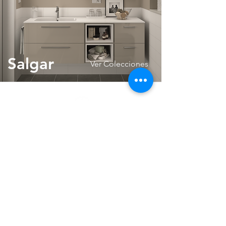
Salgar
Ver Colecciones
Visítanos
Lunes - Viernes
9.30 -- 13.30
/ 16 - 20
Sába
dos
con cita previa
Tienda
Avd Ramón y Cajal nº 28
Tarragona
, 43001